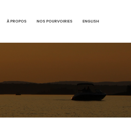
À PROPOS
NOS POURVOIRIES
ENGLISH
Accueil
À propos
Nos Pourvoiries
English